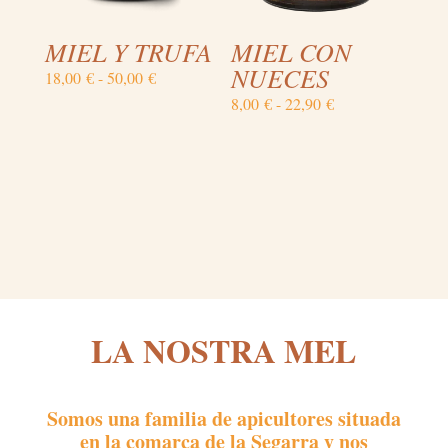
MIEL Y TRUFA
MIEL CON
NUECES
Rango
18,00
€
-
50,00
€
de
Rango
8,00
€
-
22,90
€
precios:
de
desde
precios:
18,00 €
desde
hasta
8,00 €
50,00 €
hasta
22,90 €
LA NOSTRA MEL
Somos una familia de apicultores situada
en la comarca de la Segarra y nos