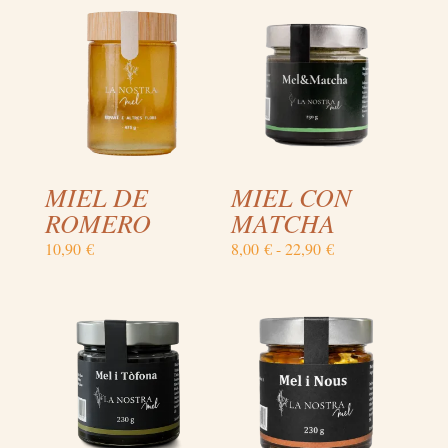
MIEL DE
MIEL CON
ROMERO
MATCHA
Rango
10,90
€
8,00
€
-
22,90
€
de
precios:
desde
8,00 €
hasta
22,90 €