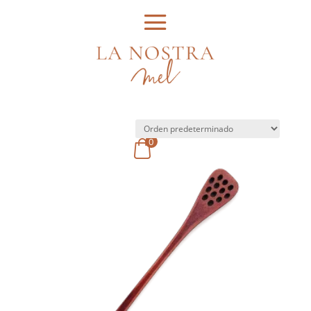
Inicio
/ Disseny del producto / Panal
Panal
Mostrando el único resultado
0