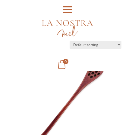
Home
/ Product Disseny / Bresca
Bresca
Showing the single result
0