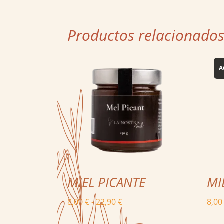
Productos relacionado
MIEL PICANTE
MI
Rango
8,00
€
-
22,90
€
8,0
de