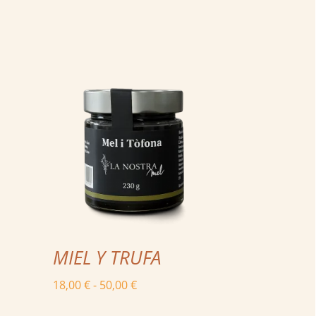
MIEL Y TRUFA
Rango
18,00
€
-
50,00
€
de