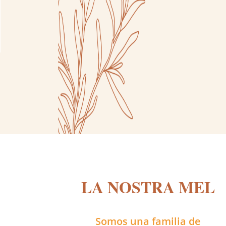
precios:
desde
8,00 €
hasta
22,90 €
LA NOSTRA MEL
Somos una familia de