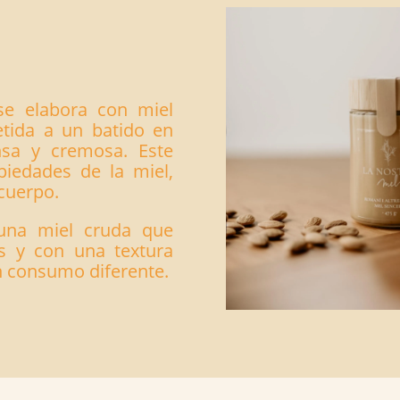
e elabora con miel
etida a un batido en
nsa y cremosa. Este
piedades de la miel,
cuerpo.
una miel cruda que
s y con una textura
n consumo diferente.