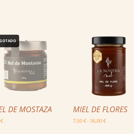
s
EL DE MOSTAZA
MIEL DE FLORES
Rango
0
€
7,50
€
-
36,00
€
de