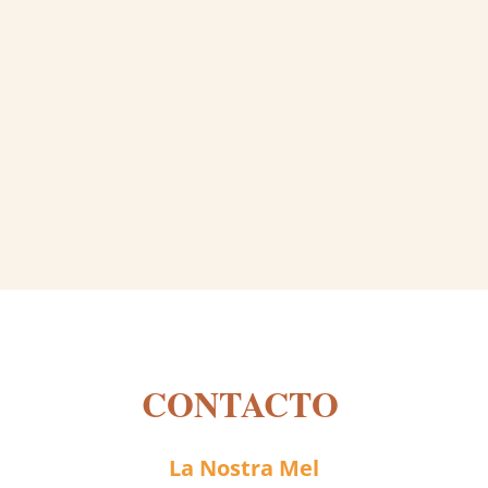
precios:
desde
7,50 €
hasta
36,00 €
CONTACTO
La Nostra Mel