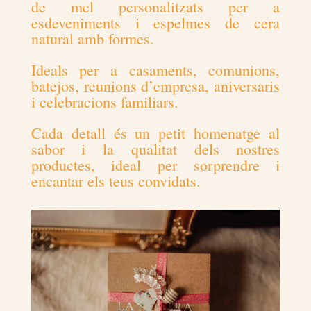
de mel personalitzats per a
esdeveniments i espelmes de cera
natural amb formes.
Ideals per a casaments, comunions,
batejos, reunions d’empresa, aniversaris
i celebracions familiars.
Cada detall és un petit homenatge al
sabor i la qualitat dels nostres
productes, ideal per sorprendre i
encantar els teus convidats.