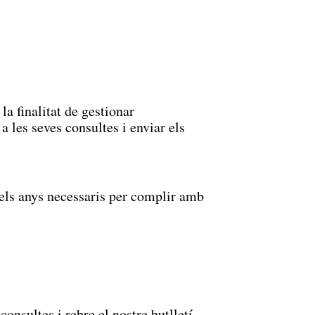
la finalitat de gestionar
a les seves consultes i enviar els
t els anys necessaris per complir amb
nsultes i rebre el nostre butlletí.