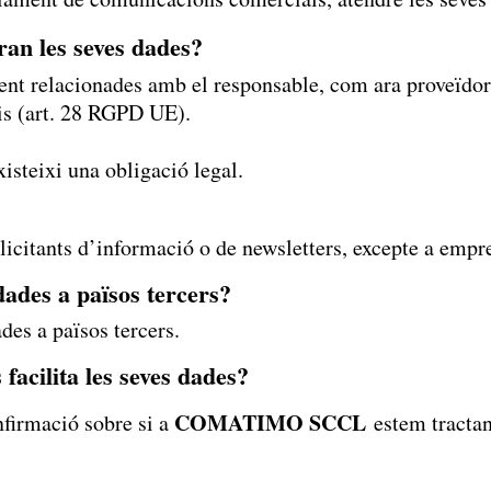
ran les seves dades?
nt relacionades amb el responsable, com ara proveïdors
eis (art. 28 RGPD UE).
xisteixi una obligació legal.
·licitants d’informació o de newsletters, excepte a empr
dades a països tercers?
des a països tercers.
facilita les seves dades?
COMATIMO SCCL
nfirmació sobre si a
estem tractan