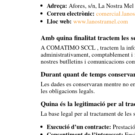
Adreça:
Afores, s/n, La Nostra Mel
Correu electrònic:
comercial
.lano
Lloc web:
www
.lanostramel
.com
Amb quina finalitat tractem les 
A
COMATIMO SCCL
, tractem la in
administrativament, comptablement i fis
nostres butlletins i comunicacions come
Durant quant de temps conservar
Les dades es conservaran mentre no ens
les obligacions legals.
Quina és la legitimació per al tr
La base legal per al tractament de les 
Execució d’un contracte:
Prestació 
Consentiment de l’interessat:
Envi