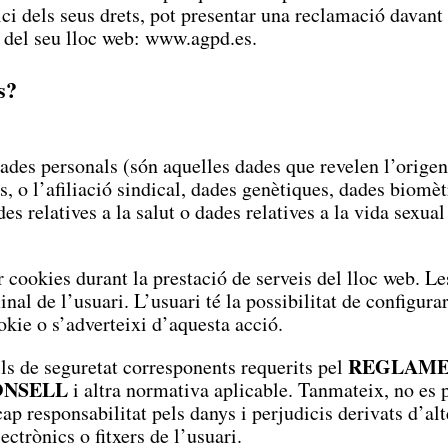
ici dels seus drets, pot presentar una reclamació davant
 del seu lloc web:
www.agpd.es
.
s?
ades personals (són aquelles dades que revelen l’origen 
s, o l’afiliació sindical, dades genètiques, dades biomèt
s relatives a la salut o dades relatives a la vida sexua
r cookies durant la prestació de serveis del lloc web. Les
inal de l’usuari. L’usuari té la possibilitat de config
okie o s’adverteixi d’aquesta acció.
REGLAMEN
ls de seguretat corresponents requerits pel
ONSELL
i altra normativa aplicable. Tanmateix, no es p
cap responsabilitat pels danys i perjudicis derivats d’a
ctrònics o fitxers de l’usuari.