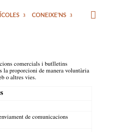

PÍCOLES
CONEIXE’NS
cions comercials i butlletins
s la proporcioni de manera voluntària
b o altres vies.
es
es, enviament de comunicacions