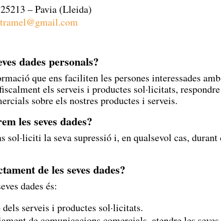
 25213 – Pavia (Lleida)
stramel
@gmail
.com
seves dades personals?
formació que ens faciliten les persones interessades amb 
calment els serveis i productes sol·licitats, respondre 
rcials sobre els nostres productes i serveis.
em les seves dades?
 sol·liciti la seva supressió i, en qualsevol cas, duran
actament de les seves dades?
seves dades és:
dels serveis i productes sol·licitats.
ament de comunicacions comercials, atendre les seves co