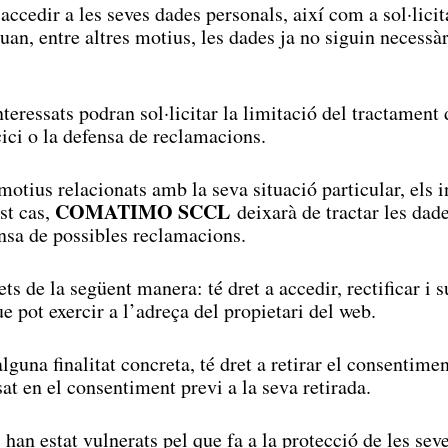
accedir a les seves dades personals, així com a sol·licita
 quan, entre altres motius, les dades ja no siguin necessàr
eressats podran sol·licitar la limitació del tractament 
ici o la defensa de reclamacions.
otius relacionats amb la seva situació particular, els i
COMATIMO SCCL
st cas,
deixarà de tractar les dade
ensa de possibles reclamacions.
ts de la següent manera: té dret a accedir, rectificar i 
ue pot exercir a l’adreça del propietari del web.
alguna finalitat concreta, té dret a retirar el consenti
sat en el consentiment previ a la seva retirada.
 han estat vulnerats pel que fa a la protecció de les s