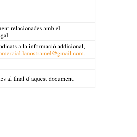
ment relacionades amb el
egal.
 indicats a la informació addicional,
omercial
.lanostramel
@gmail
.com
.
es al final d’aquest document.