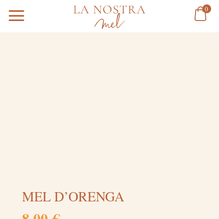
0
MEL D’ORENGA
8,00
€