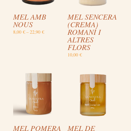
MEL AMB
MEL SENCERA
NOUS
(CREMA)
ROMANÍ I
Price
8,00
€
–
22,90
€
ALTRES
range:
FLORS
8,00 €
through
10,00
€
22,90 €
MEL POMERA
MEL DE