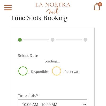
0
Time Slots Booking
Select Date
Loading...
-
Disponible
-
Reservat
Time slots*